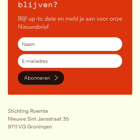
blijven?
Blijf up-to date en meld je aan voor onze
Nieuwsbrief
Abonneren
Stichting Roemte
Nieuwe Sint Jansstraat 35
9711 VG Groningen
KVK-nummer: 83823131