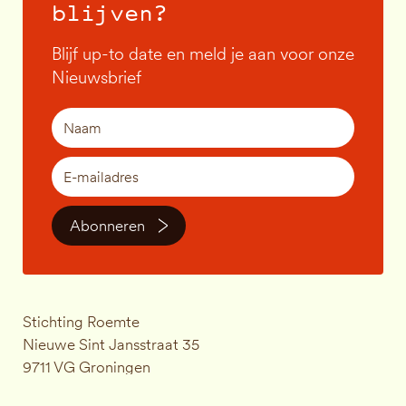
blijven?
Blijf up-to date en meld je aan voor onze
Nieuwsbrief
Abonneren
Stichting Roemte
Nieuwe Sint Jansstraat 35
9711 VG Groningen
KVK-nummer: 83823131