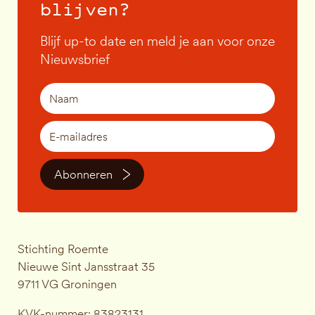
blijven?
Blijf up-to date en meld je aan voor onze
Nieuwsbrief
Abonneren
Stichting Roemte
Nieuwe Sint Jansstraat 35
9711 VG Groningen
KVK-nummer: 83823131