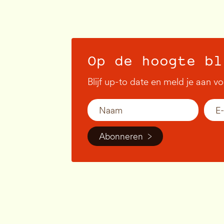
Op de hoogte bl
Blijf up-to date en meld je aan v
Abonneren