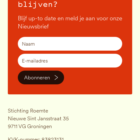
blijven?
Blijf up-to date en meld je aan voor onze
Nieuwsbrief
Abonneren
Stichting Roemte
Nieuwe Sint Jansstraat 35
9711 VG Groningen
KVK-nummer: 83823131