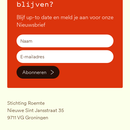
blijven?
Blijf up-to date en meld je aan voor onze
Nieuwsbrief
Abonneren
Stichting Roemte
Nieuwe Sint Jansstraat 35
9711 VG Groningen
KVK-nummer: 83823131