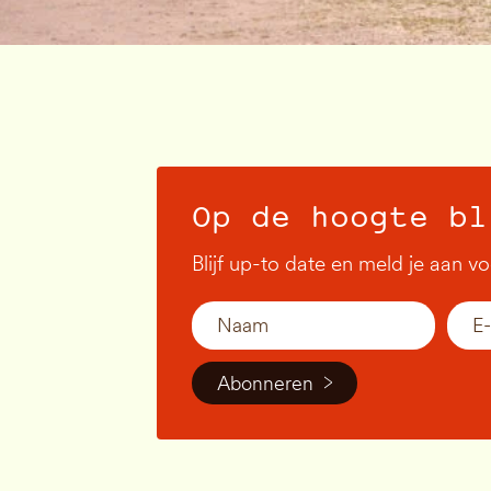
Op de hoogte bl
Blijf up-to date en meld je aan v
Abonneren