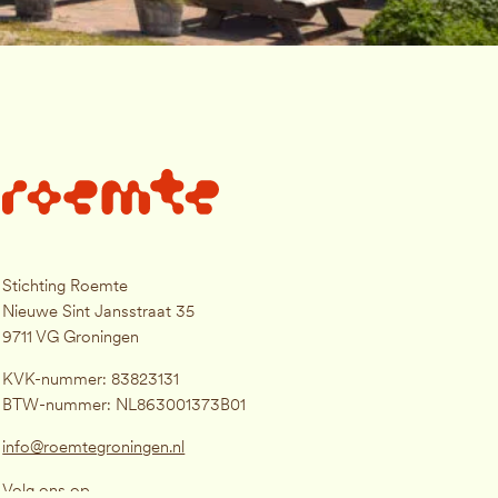
Stichting Roemte
Nieuwe Sint Jansstraat 35
9711 VG Groningen
KVK-nummer: 83823131
BTW-nummer: NL863001373B01
info@roemtegroningen.nl
Volg ons op