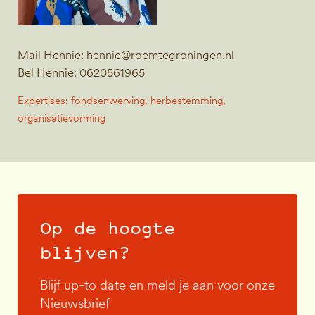
Mail Hennie:
hennie@roemtegroningen.nl
Bel Hennie: 0620561965
Expertises: fondsenwerving, herbestemming,
organisatievorming
Op de hoogte
blijven?
Blijf up-to date en meld je aan voor onze
Nieuwsbrief