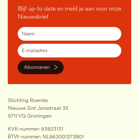
Blijf up-to date en meld je aan voor onze
Nieuwsbrief
Abonneren
Stichting Roemte
Nieuwe Sint Jansstraat 35
9711 VG Groningen
KVK-nummer: 83823131
BTW-nummer: NL863001373B01